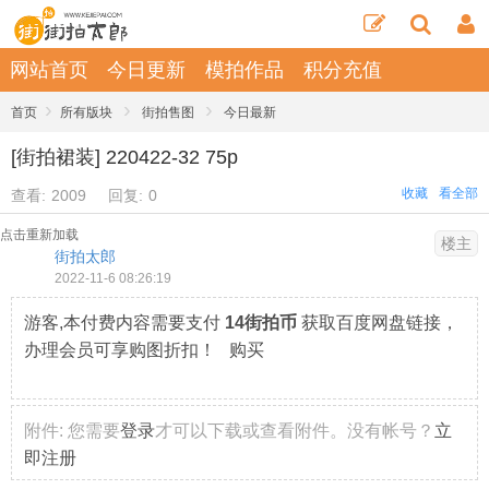
网站首页
今日更新
模拍作品
积分充值
›
›
›
首页
所有版块
街拍售图
今日最新
[街拍裙装] 220422-32 75p
收藏
看全部
查看:
2009
回复:
0
点击重新加载
楼主
街拍太郎
2022-11-6 08:26:19
游客,本付费内容需要支付
14街拍币
获取百度网盘链接，
办理会员可享购图折扣！ 购买
附件:
您需要
登录
才可以下载或查看附件。没有帐号？
立
即注册