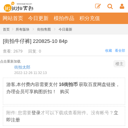
网站首页
今日更新
模拍作品
积分充值
›
›
›
首页
所有版块
街拍售图
今日最新
[街拍牛仔裤] 220825-10 84p
收藏
看全部
查看:
2679
回复:
0
点击重新加载
楼主
街拍太郎
2022-12-26 11:32:13
游客,本付费内容需要支付
16街拍币
获取百度网盘链接，
办理会员可享购图折扣！ 购买
附件:
您需要
登录
才可以下载或查看附件。没有帐号？
立
即注册