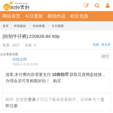
网站首页
今日更新
模拍作品
积分充值
›
›
›
首页
所有版块
街拍售图
今日最新
[街拍牛仔裤] 220826-84 60p
收藏
看全部
查看:
2827
回复:
0
点击重新加载
楼主
街拍太郎
2023-1-3 11:23:50
游客,本付费内容需要支付
16街拍币
获取百度网盘链接，
办理会员可享购图折扣！ 购买
附件:
您需要
登录
才可以下载或查看附件。没有帐号？
立
即注册