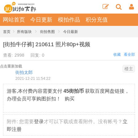
网站首页
今日更新
模拍作品
积分充值
›
›
›
首页
所有版块
街拍售图
今日最新
[街拍牛仔裤] 210611 照片80p+视频
收藏
看全部
查看:
2998
回复:
0
点击重新加载
楼主
街拍太郎
2021-12-21 11:54:22
游客,本付费内容需要支付
45街拍币
获取百度网盘链接，
办理会员可享购图折扣！ 购买
附件:
您需要
登录
才可以下载或查看附件。没有帐号？
立
即注册