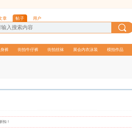
文章
帖子
用户
紧身裤
街拍牛仔裤
街拍丝袜
展会内衣泳装
模拍作品
图折扣！