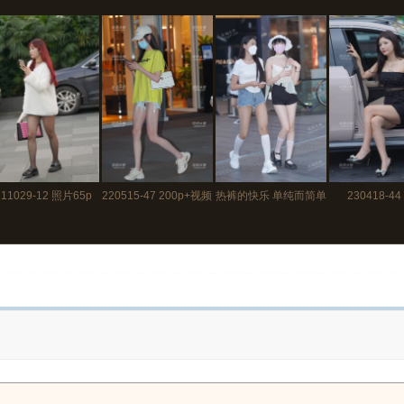
211029-12 照片65p
220515-47 200p+视频
热裤的快乐 单纯而简单
230418-44
来养养眼 220724-14
165p+视频