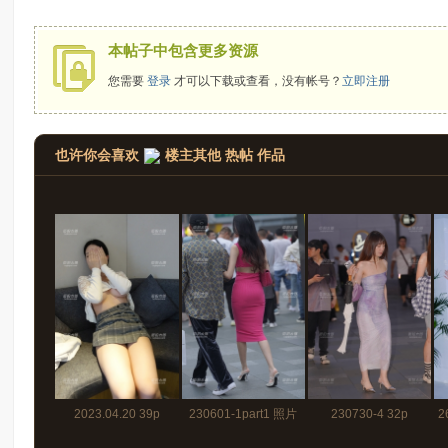
拍
本帖子中包含更多资源
您需要
登录
才可以下载或查看，没有帐号？
立即注册
也许你会喜欢
楼主其他 热帖 作品
太
2023.04.20 39p
230601-1part1 照片
230730-4 32p
2
郎
155p+视频3分20秒