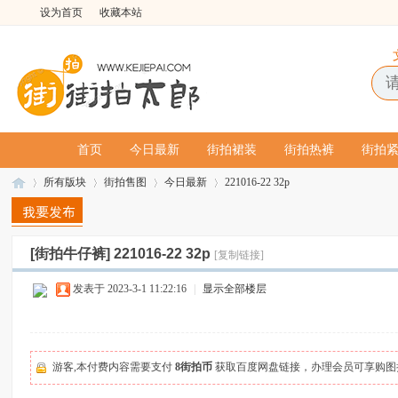
设为首页
收藏本站
首页
今日最新
街拍裙装
街拍热裤
街拍
所有版块
街拍售图
今日最新
221016-22 32p
[街拍牛仔裤]
221016-22 32p
[复制链接]
街
»
›
›
›
发表于 2023-3-1 11:22:16
|
显示全部楼层
游客,本付费内容需要支付
8街拍币
获取百度网盘链接，办理会员可享购