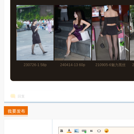
230726-1 58p
240414-13 60p
210905-6魅力黑丝
回复