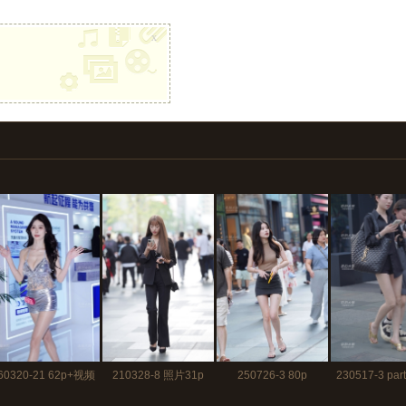
x
60320-21 62p+视频
210328-8 照片31p
250726-3 80p
230517-3 pa
30秒
105p