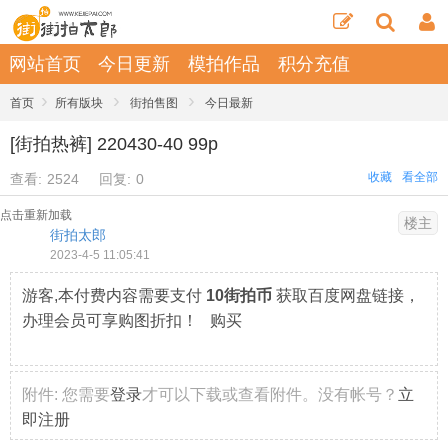
网站首页
今日更新
模拍作品
积分充值
›
›
›
首页
所有版块
街拍售图
今日最新
[街拍热裤] 220430-40 99p
收藏
看全部
查看:
2524
回复:
0
点击重新加载
楼主
街拍太郎
2023-4-5 11:05:41
游客,本付费内容需要支付
10街拍币
获取百度网盘链接，
办理会员可享购图折扣！ 购买
附件:
您需要
登录
才可以下载或查看附件。没有帐号？
立
即注册