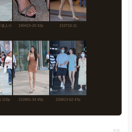
常迷人小
240415-20 42p
210710-11
9 照片
频
1 110p
210901-34 45p
220813-62 47p
举报