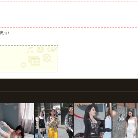
图折扣！
x