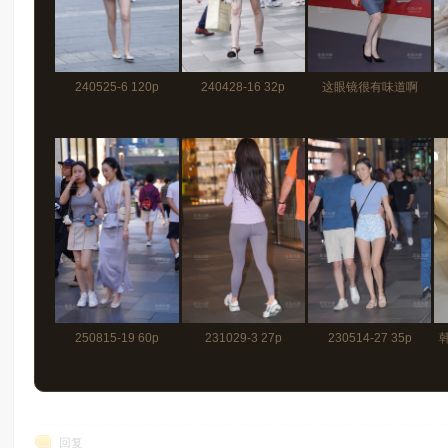
240525-6 120p
240428-16 32p
这眼镜很有味道啊
260530-1 19p
250815-19 60p
231029-3 27p
230514-27 35p
韩
回复