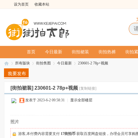
设为首页
收藏本站
首页
今日最新
街拍裙装
街拍热裤
街拍
所有版块
街拍售图
今日最新
230601-2 78p+视频
[街拍裙装]
230601-2 78p+视频
[复制链接]
街
»
›
›
›
发表于 2023-6-2 09:58:31
|
显示全部楼层
照片
游客,本付费内容需要支付
17街拍币
获取百度网盘链接，办理会员可享购