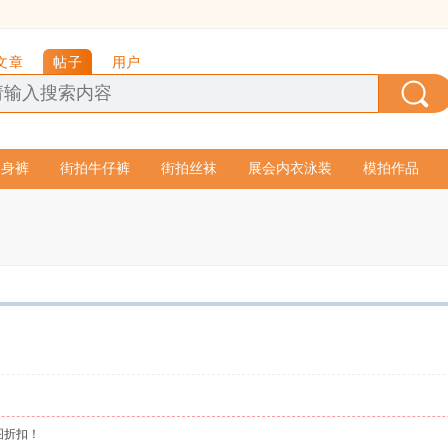
文章
帖子
用户
紧身裤
街拍牛仔裤
街拍丝袜
展会内衣泳装
模拍作品
图折扣！