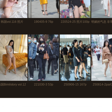
韩国vol.116 照片
190405-9 76p
220524-25 照片100p
明媚的气息 非
120p+视频17分
姐姐210612-
90p+视
国Bimilstory vol.12
221030-3 53p
250906-15 167p
250814-2part
视频12分16秒