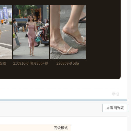
女孩
210910-6 照片85p+视
220809-8 58p
2
频
举报
返回列表
高级模式