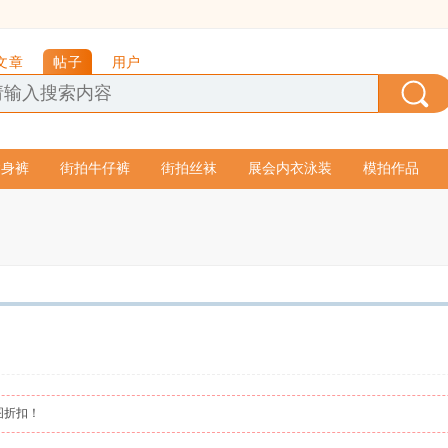
文章
帖子
用户
紧身裤
街拍牛仔裤
街拍丝袜
展会内衣泳装
模拍作品
图折扣！