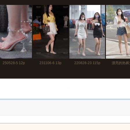
250528-5 12p
231106-6 13p
220828-23 115p
漂亮的热裤
210904-