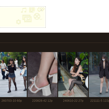
x
260703-10 60p
220828-42 12p
240610-22 27p
221111-5 12