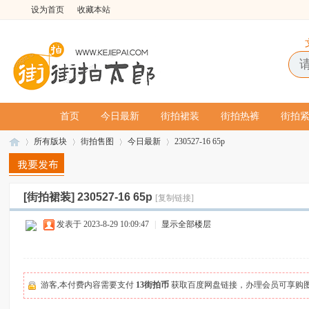
设为首页
收藏本站
首页
今日最新
街拍裙装
街拍热裤
街拍
所有版块
街拍售图
今日最新
230527-16 65p
[街拍裙装]
230527-16 65p
[复制链接]
街
»
›
›
›
发表于 2023-8-29 10:09:47
|
显示全部楼层
游客,本付费内容需要支付
13街拍币
获取百度网盘链接，办理会员可享购