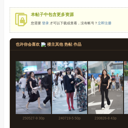
拍
本帖子中包含更多资源
您需要
登录
才可以下载或查看，没有帐号？
立即注册
也许你会喜欢
楼主其他 热帖 作品
太
250527-9 30p
240719-5 50p
230826-8 43p
郎