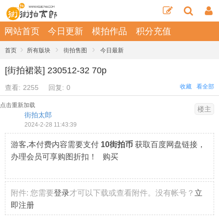
网站首页
今日更新
模拍作品
积分充值
›
›
›
首页
所有版块
街拍售图
今日最新
[街拍裙装] 230512-32 70p
收藏
看全部
查看:
2255
回复:
0
点击重新加载
楼主
街拍太郎
2024-2-28 11:43:39
游客,本付费内容需要支付
10街拍币
获取百度网盘链接，
办理会员可享购图折扣！ 购买
附件:
您需要
登录
才可以下载或查看附件。没有帐号？
立
即注册