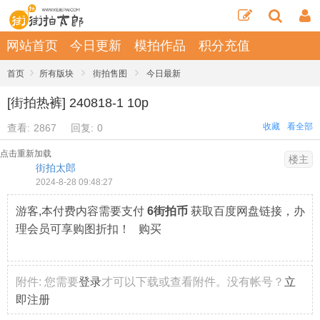
网站首页
今日更新
模拍作品
积分充值
›
›
›
首页
所有版块
街拍售图
今日最新
[街拍热裤] 240818-1 10p
收藏
看全部
查看:
2867
回复:
0
点击重新加载
楼主
街拍太郎
2024-8-28 09:48:27
游客,本付费内容需要支付
6街拍币
获取百度网盘链接，办
理会员可享购图折扣！ 购买
附件:
您需要
登录
才可以下载或查看附件。没有帐号？
立
即注册