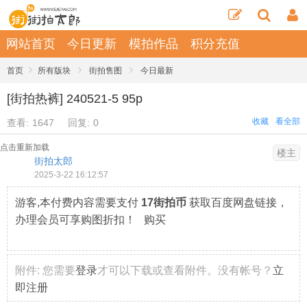
网站首页
今日更新
模拍作品
积分充值
›
›
›
首页
所有版块
街拍售图
今日最新
[街拍热裤] 240521-5 95p
收藏
看全部
查看:
1647
回复:
0
点击重新加载
楼主
街拍太郎
2025-3-22 16:12:57
游客,本付费内容需要支付
17街拍币
获取百度网盘链接，
办理会员可享购图折扣！ 购买
附件:
您需要
登录
才可以下载或查看附件。没有帐号？
立
即注册