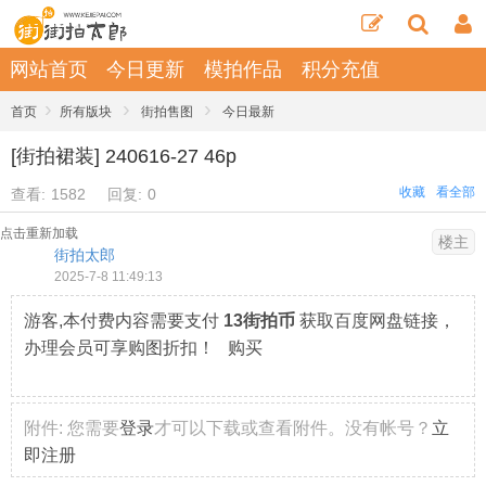
网站首页
今日更新
模拍作品
积分充值
›
›
›
首页
所有版块
街拍售图
今日最新
[街拍裙装] 240616-27 46p
收藏
看全部
查看:
1582
回复:
0
点击重新加载
楼主
街拍太郎
2025-7-8 11:49:13
游客,本付费内容需要支付
13街拍币
获取百度网盘链接，
办理会员可享购图折扣！ 购买
附件:
您需要
登录
才可以下载或查看附件。没有帐号？
立
即注册