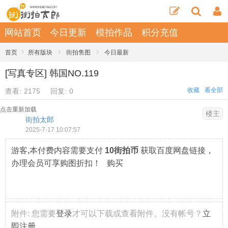
网站首页
今日更新
模拍作品
积分充值
›
›
›
首页
所有版块
街拍售图
今日最新
[写真专区] 韩国NO.119
收藏
看全部
查看:
2175
回复:
0
点击重新加载
楼主
街拍太郎
2025-7-17 10:07:57
游客,本付费内容需要支付
10街拍币
获取百度网盘链接，
办理会员可享购图折扣！ 购买
附件:
您需要
登录
才可以下载或查看附件。没有帐号？
立
即注册